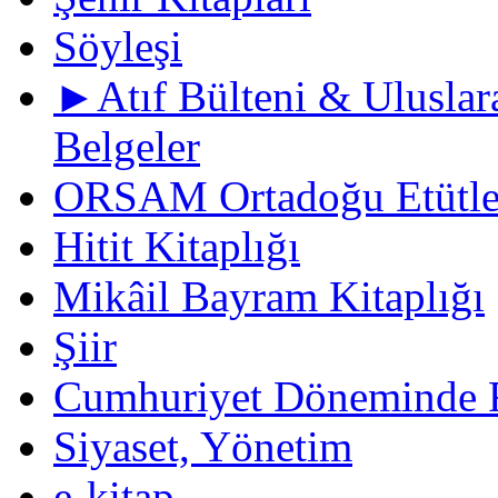
Söyleşi
►Atıf Bülteni & Uluslara
Belgeler
ORSAM Ortadoğu Etütler
Hitit Kitaplığı
Mikâil Bayram Kitaplığı
Şiir
Cumhuriyet Döneminde F
Siyaset, Yönetim
e-kitap