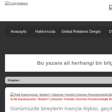
Anasayfa
Hakkımızda
Global Relations Dergisi
D
Gökçehan Aktürk
Bu yazara ait herhangi bir bi
Kitapları:
Artık İnanmıyorlar: Neden? | Ateizme Yönelim Üzerine Fenomenolojik B
Günümüzde bireylerin inançla ilişkisi, geç