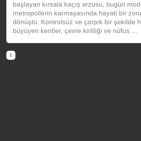
başlayan kırsala kaçış arzusu, bugün mod
metropollerin karmaşasında hayati bir zor
dönüştü. Kontrolsüz ve çarpık bir şekilde h
büyüyen kentler, çevre kirliliği ve nüfus ...
1