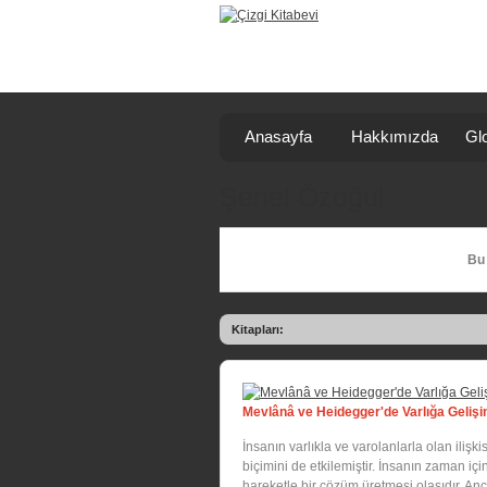
Anasayfa
Hakkımızda
Glo
Şenel Özoğul
Bu 
Kitapları:
Mevlânâ ve Heidegger'de Varlığa Geliş
İnsanın varlıkla ve varolanlarla olan ili
biçimini de etkilemiştir. İnsanın zaman iç
hareketle bir çözüm üretmesi olasıdır. Anc