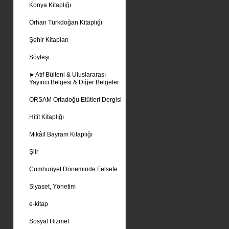
Konya Kitaplığı
Orhan Türkdoğan Kitaplığı
Şehir Kitapları
Söyleşi
►Atıf Bülteni & Uluslararası
Yayıncı Belgesi & Diğer Belgeler
ORSAM Ortadoğu Etütleri Dergisi
Hitit Kitaplığı
Mikâil Bayram Kitaplığı
Şiir
Cumhuriyet Döneminde Felsefe
Siyaset, Yönetim
e-kitap
Sosyal Hizmet