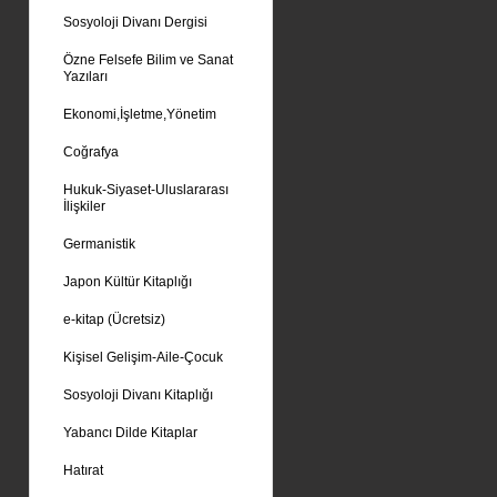
Sosyoloji Divanı Dergisi
Özne Felsefe Bilim ve Sanat
Yazıları
Ekonomi,İşletme,Yönetim
Coğrafya
Hukuk-Siyaset-Uluslararası
İlişkiler
Germanistik
Japon Kültür Kitaplığı
e-kitap (Ücretsiz)
Kişisel Gelişim-Aile-Çocuk
Sosyoloji Divanı Kitaplığı
Yabancı Dilde Kitaplar
Hatırat