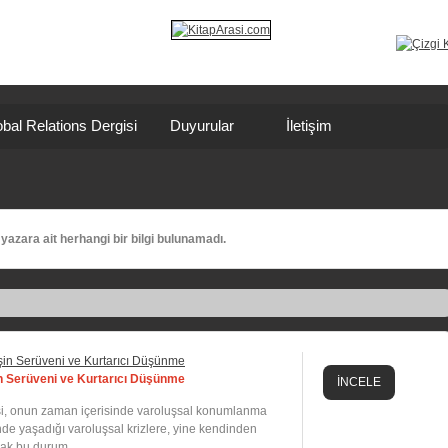
bal Relations Dergisi
Duyurular
İletişim
yazara ait herhangi bir bilgi bulunamadı.
in Serüveni ve Kurtarıcı Düşünme
İNCELE
şkisi, onun zaman içerisinde varoluşsal konumlanma
inde yaşadığı varoluşsal krizlere, yine kendinden
ak bu durum, ...