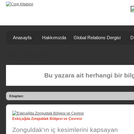
Anasayfa
Hakkımızda
Global Relations Dergisi
D
Ali Özcan
Bu yazara ait herhangi bir bi
Kitapları:
Eskiçağda Zonguldak Bölgesi ve Çevresi
Zonguldak'ın iç kesimlerini kapsayan