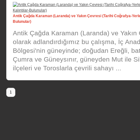
Antik Çağda Karaman (Laranda) ve Yakın Çevresi (Tarihi Coğrafya-Yerleş
Bulunular)
Antik Çağda Karaman (Laranda) ve Yakın 
olarak adlandırdığımız bu çalışma, İç Ana
Bölgesi'nin güneyinde; doğudan Ereğli, ba
Çumra ve Güneysınır, güneyden Mut ile Sil
ilçeleri ve Toroslarla çevrili sahayı ...
1