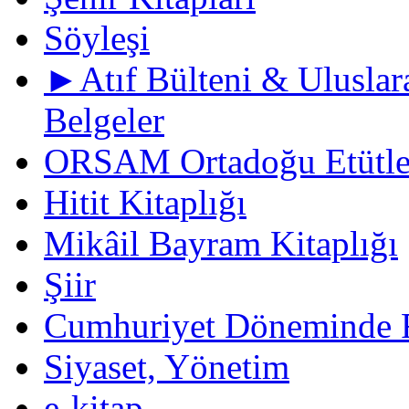
Söyleşi
►Atıf Bülteni & Uluslara
Belgeler
ORSAM Ortadoğu Etütler
Hitit Kitaplığı
Mikâil Bayram Kitaplığı
Şiir
Cumhuriyet Döneminde F
Siyaset, Yönetim
e-kitap