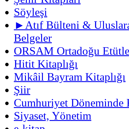
Söyleşi
►Atıf Bülteni & Uluslara
Belgeler
ORSAM Ortadoğu Etütler
Hitit Kitaplığı
Mikâil Bayram Kitaplığı
Şiir
Cumhuriyet Döneminde F
Siyaset, Yönetim
e-kitap