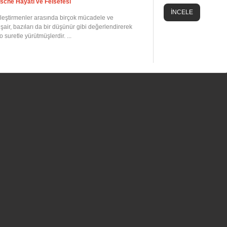
zsche Hayâtı ve Felsefesi
İNCELE
eleştirmenler arasında birçok mücadele ve
 şair, bazıları da bir düşünür gibi değerlendirerek
 suretle yürütmüşlerdir. ...