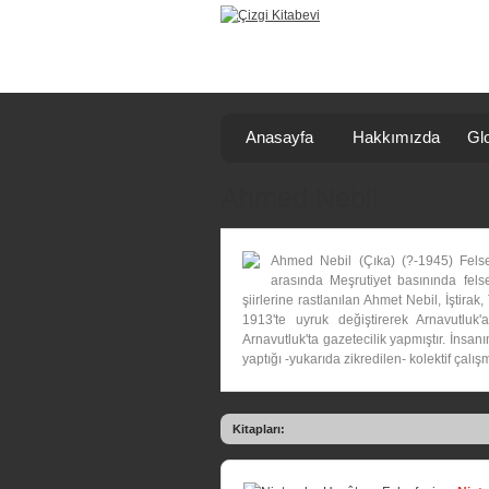
Anasayfa
Hakkımızda
Glo
Ahmed Nebil
Ahmed Nebil (Çıka) (?-1945) Felsef
arasında Meşrutiyet basınında fels
şiirlerine rastlanılan Ahmet Nebil, İştira
1913'te uyruk değiştirerek Arnavutluk
Arnavutluk'ta gazetecilik yapmıştır. İnsa
yaptığı -yukarıda zikredilen- kolektif çalış
Kitapları: