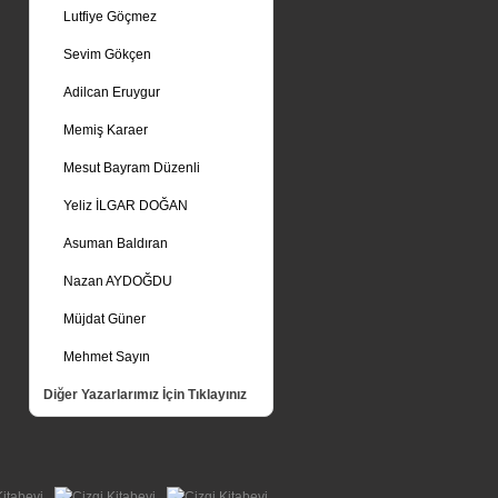
Lutfiye Göçmez
Sevim Gökçen
Adilcan Eruygur
Memiş Karaer
Mesut Bayram Düzenli
Yeliz İLGAR DOĞAN
Asuman Baldıran
Nazan AYDOĞDU
Müjdat Güner
Mehmet Sayın
Diğer Yazarlarımız İçin Tıklayınız