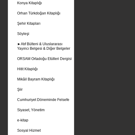
Konya Kitaplığı
Orhan Türkdoğan Kitaplığı
Şehir Kitapları
Söyleşi
►Atıf Bülteni & Uluslararası
Yayıncı Belgesi & Diğer Belgeler
ORSAM Ortadoğu Etütleri Dergisi
Hitit Kitaplığı
Mikâil Bayram Kitaplığı
Şiir
Cumhuriyet Döneminde Felsefe
Siyaset, Yönetim
e-kitap
Sosyal Hizmet