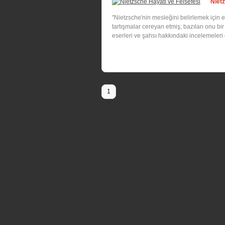
Niet
"Nietzsche'nin mesleğini belirlemek için 
tartışmalar cereyan etmiş; bazıları onu bir
eserleri ve şahsı hakkındaki incelemeleri o
1