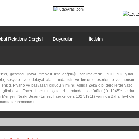
bal Relations Dergisi
Duyurular
İletişim
eci, gazeteci, yazar. Arnavutluk'ta doğduğu sanılmaktadır. 1910-1913 yılları
efe, sosyoloji ve edebiyat alanlarında telif ve tercüme eserlerine ve mensur
k, Tenkid, Piyano ve başyazarı olduğu Yirminci Asırda Zekâ gibi dergilerde yazdı.
'a gitmiş ve Enver Hoca'nın çeteleri tarafından öldürüldüğü 1945'e kadar
nın Menşe'i: Nesl-i Beşer (Ernest Haeckel'den, 1327/1911) yanında Baha Tevfik'le
malarla tanınmaktadır.