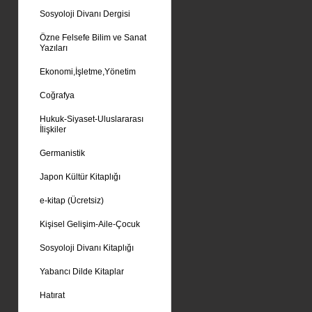
Sosyoloji Divanı Dergisi
Özne Felsefe Bilim ve Sanat
Yazıları
Ekonomi,İşletme,Yönetim
Coğrafya
Hukuk-Siyaset-Uluslararası
İlişkiler
Germanistik
Japon Kültür Kitaplığı
e-kitap (Ücretsiz)
Kişisel Gelişim-Aile-Çocuk
Sosyoloji Divanı Kitaplığı
Yabancı Dilde Kitaplar
Hatırat