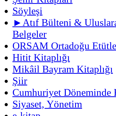
Söyleşi
►Atıf Bülteni & Uluslara
Belgeler
ORSAM Ortadoğu Etütler
Hitit Kitaplığı
Mikâil Bayram Kitaplığı
Şiir
Cumhuriyet Döneminde F
Siyaset, Yönetim
e-kitap