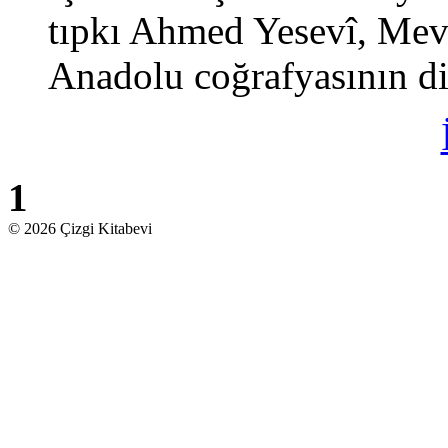
tıpkı Ahmed Yesevî, Mev
Anadolu coğrafyasının din
1
© 2026 Çizgi Kitabevi