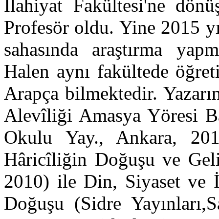
İlahiyat Fakültesi'ne dön
Profesör oldu. Yine 2015 yı
sahasında araştırma yapm
Halen aynı fakültede öğret
Arapça bilmektedir. Yazarı
Alevîliği Amasya Yöresi B
Okulu Yay., Ankara, 201
Hâricîliğin Doğuşu ve Geli
2010) ile Din, Siyaset ve 
Doğuşu (Sidre Yayınları,S