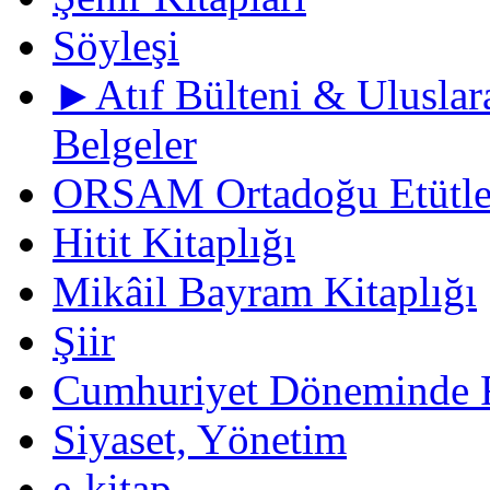
Söyleşi
►Atıf Bülteni & Uluslara
Belgeler
ORSAM Ortadoğu Etütler
Hitit Kitaplığı
Mikâil Bayram Kitaplığı
Şiir
Cumhuriyet Döneminde F
Siyaset, Yönetim
e-kitap