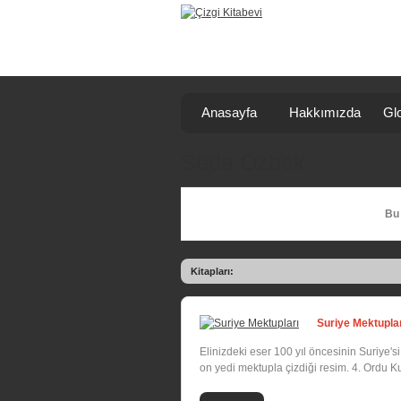
Anasayfa
Hakkımızda
Glo
Seda Özbek
Bu 
Kitapları:
Suriye Mektupla
Elinizdeki eser 100 yıl öncesinin Suriye'
on yedi mektupla çizdiği resim. 4. Ordu K