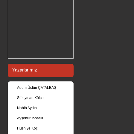
Yazarlarımız
Adem Üstün ÇATALBAŞ
Süleyman Külçe
Nabib Aydın
Ayşenur İnceelli
Hüsniye Koç