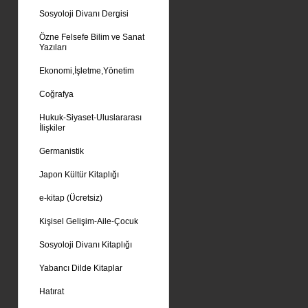
Sosyoloji Divanı Dergisi
Özne Felsefe Bilim ve Sanat
Yazıları
Ekonomi,İşletme,Yönetim
Coğrafya
Hukuk-Siyaset-Uluslararası
İlişkiler
Germanistik
Japon Kültür Kitaplığı
e-kitap (Ücretsiz)
Kişisel Gelişim-Aile-Çocuk
Sosyoloji Divanı Kitaplığı
Yabancı Dilde Kitaplar
Hatırat