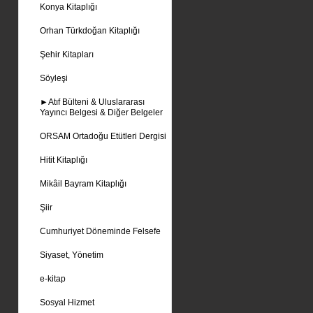
Konya Kitaplığı
Orhan Türkdoğan Kitaplığı
Şehir Kitapları
Söyleşi
►Atıf Bülteni & Uluslararası
Yayıncı Belgesi & Diğer Belgeler
ORSAM Ortadoğu Etütleri Dergisi
Hitit Kitaplığı
Mikâil Bayram Kitaplığı
Şiir
Cumhuriyet Döneminde Felsefe
Siyaset, Yönetim
e-kitap
Sosyal Hizmet