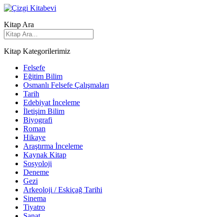
Kitap Ara
Kitap Kategorilerimiz
Felsefe
Eğitim Bilim
Osmanlı Felsefe Çalışmaları
Tarih
Edebiyat İnceleme
İletişim Bilim
Biyografi
Roman
Hikaye
Araştırma İnceleme
Kaynak Kitap
Sosyoloji
Deneme
Gezi
Arkeoloji / Eskiçağ Tarihi
Sinema
Tiyatro
Sanat