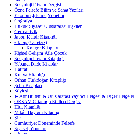
Sosyoloji Divanı Dergisi
Özne Felsefe Bilim ve Sanat Yazıları
Ekonomi,İşletme,Yönetim
Coğrafya
Hukuk-Siyaset-Uluslararası İlişkiler
Germanistik
Japon Kültür Kitaplığı
e-kitap (Ücretsiz)
Kongre Kitapları
Kişisel Gelişim-Aile-Çocuk
Sosyoloji Divanı Kitaplığı
Yabancı Dilde Kitaplar
Hatırat
Konya Kitaplığı
Orhan Türkdoğan Kitaplığı
Şehir Kitapları
Söyleşi
►Atıf Bülteni & Uluslararası Yayıncı Belgesi & Diğer Belgele
ORSAM Ortadoğu Etütleri Dergisi
Hitit Kitaplığı
Mikâil Bayram Kitaplığı
Şiir
Cumhuriyet Döneminde Felsefe
Siyaset, Yönetim
e-kitap