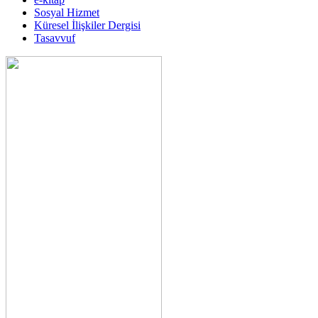
Sosyal Hizmet
Küresel İlişkiler Dergisi
Tasavvuf