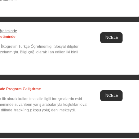
retiminde
İNCELE
e İlköğretim Türkçe Öğretmenliği, Sosyal Bilgiler
rlanmıştır. Bilgi çağı olarak ilan edilen iki binli
mde Program Geliştirme
İNCELE
k olarak kullanılması ile ilgili tartışmalarda eski
minde süvarilerin yarış arabalarıyla koştukları oval
dilinde; track(ing.): koşu yolu) denilmekteydi.