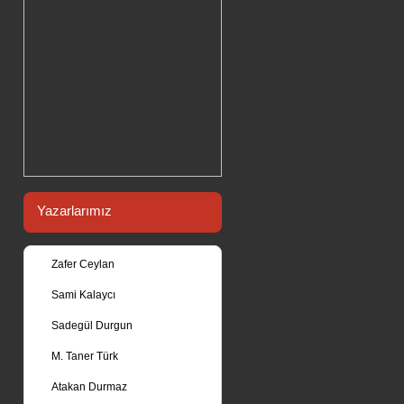
Yazarlarımız
Zafer Ceylan
Sami Kalaycı
Sadegül Durgun
M. Taner Türk
Atakan Durmaz