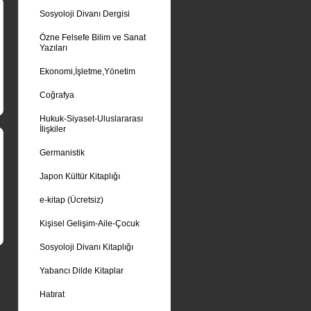
Sosyoloji Divanı Dergisi
Özne Felsefe Bilim ve Sanat
Yazıları
Ekonomi,İşletme,Yönetim
Coğrafya
Hukuk-Siyaset-Uluslararası
İlişkiler
Germanistik
Japon Kültür Kitaplığı
e-kitap (Ücretsiz)
Kişisel Gelişim-Aile-Çocuk
Sosyoloji Divanı Kitaplığı
Yabancı Dilde Kitaplar
Hatırat