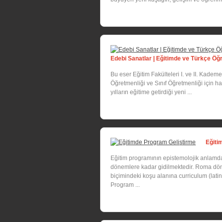
Edebi Sanatlar | Eğitimde ve Türkçe Öğ
Bu eser Eğitim Fakülteleri I. ve II. Kadem
Öğretmenliği ve Sınıf Öğretmenliği için hazı
yılların eğitime getirdiği yeni ...
Eğiti
Eğitim programının epistemolojik anlamda il
dönemlere kadar gidilmektedir. Roma döne
biçimindeki koşu alanına curriculum (latin 
Program ...