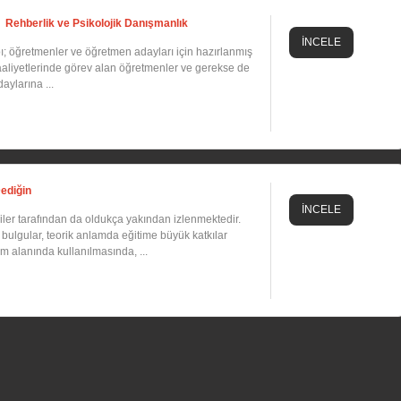
Rehberlik ve Psikolojik Danışmanlık
İNCELE
ı; öğretmenler ve öğretmen adayları için hazırlanmış
 faaliyetlerinde görev alan öğretmenler ve gerekse de
ylarına ...
ediğin
İNCELE
mciler tarafından da oldukça yakından izlenmektedir.
 bulgular, teorik anlamda eğitime büyük katkılar
m alanında kullanılmasında, ...