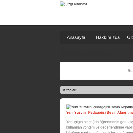
Anasayfa
Hakkımızda
Glo
Battal Odabaşı
Bu 
Kitapları:
Yeni Yüzyılın Pedagojisi Beyin Algorit
Yeni çılgın bir çağda öğrenmenin gerek içe
kullanılan yöntem ve değerlendirme yapıla
büyüyen yeni kuşağın, gelişim ve öğrenme