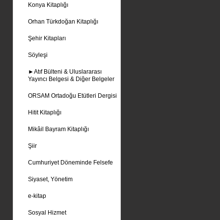
Konya Kitaplığı
Orhan Türkdoğan Kitaplığı
Şehir Kitapları
Söyleşi
►Atıf Bülteni & Uluslararası
Yayıncı Belgesi & Diğer Belgeler
ORSAM Ortadoğu Etütleri Dergisi
Hitit Kitaplığı
Mikâil Bayram Kitaplığı
Şiir
Cumhuriyet Döneminde Felsefe
Siyaset, Yönetim
e-kitap
Sosyal Hizmet