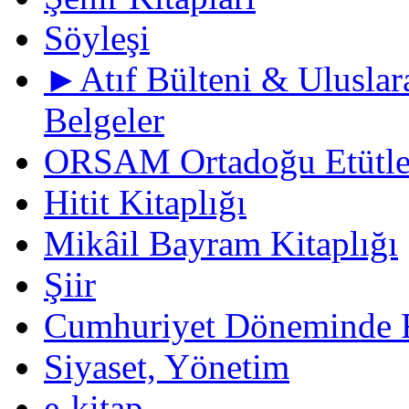
Söyleşi
►Atıf Bülteni & Uluslara
Belgeler
ORSAM Ortadoğu Etütler
Hitit Kitaplığı
Mikâil Bayram Kitaplığı
Şiir
Cumhuriyet Döneminde F
Siyaset, Yönetim
e-kitap