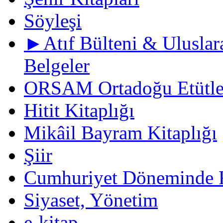
Söyleşi
►Atıf Bülteni & Uluslara
Belgeler
ORSAM Ortadoğu Etütler
Hitit Kitaplığı
Mikâil Bayram Kitaplığı
Şiir
Cumhuriyet Döneminde F
Siyaset, Yönetim
e-kitap