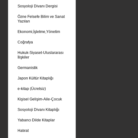
Sosyoloji Divanı Dergisi
Özne Felsefe Bilim ve Sanat
Yazıları
Ekonomi,İşletme,Yönetim
Coğrafya
Hukuk-Siyaset-Uluslararası
İlişkiler
Germanistik
Japon Kültür Kitaplığı
e-kitap (Ücretsiz)
Kişisel Gelişim-Aile-Çocuk
Sosyoloji Divanı Kitaplığı
Yabancı Dilde Kitaplar
Hatırat