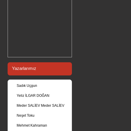
Yazarlarımız
Sadık Uçgun
Yeliz İLGAR DOĞAN
Meder SALİEV Meder SALİEV
Neşet Toku
Mehmet Kahraman