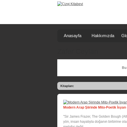
Anasayfa
Hakkımızda
Glo
Zafer Ceylan
Bu 
Kitapları:
Modern Arap Şiirinde Mito-Poetik İsyan 
"Sir James Frazer, The Golden Bough (Altı
yön, insan hayatıyla doğanın birbirine olan
metafor değil, ...