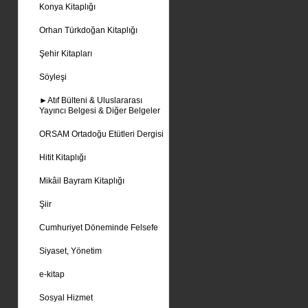
Konya Kitaplığı
Orhan Türkdoğan Kitaplığı
Şehir Kitapları
Söyleşi
►Atıf Bülteni & Uluslararası
Yayıncı Belgesi & Diğer Belgeler
ORSAM Ortadoğu Etütleri Dergisi
Hitit Kitaplığı
Mikâil Bayram Kitaplığı
Şiir
Cumhuriyet Döneminde Felsefe
Siyaset, Yönetim
e-kitap
Sosyal Hizmet