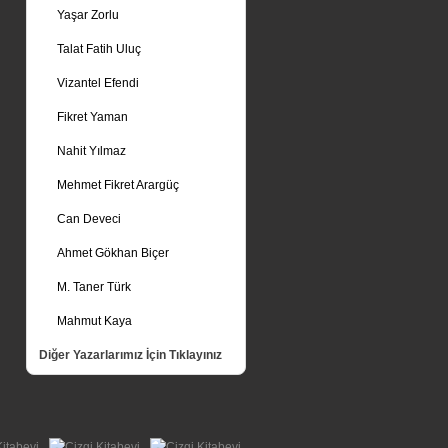
Yaşar Zorlu
Talat Fatih Uluç
Vizantel Efendi
Fikret Yaman
Nahit Yılmaz
Mehmet Fikret Arargüç
Can Deveci
Ahmet Gökhan Biçer
M. Taner Türk
Mahmut Kaya
Diğer Yazarlarımız İçin Tıklayınız