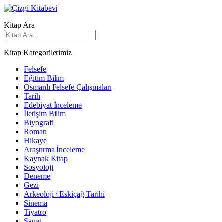
Kitap Ara
Kitap Kategorilerimiz
Felsefe
Eğitim Bilim
Osmanlı Felsefe Çalışmaları
Tarih
Edebiyat İnceleme
İletişim Bilim
Biyografi
Roman
Hikaye
Araştırma İnceleme
Kaynak Kitap
Sosyoloji
Deneme
Gezi
Arkeoloji / Eskiçağ Tarihi
Sinema
Tiyatro
Sanat