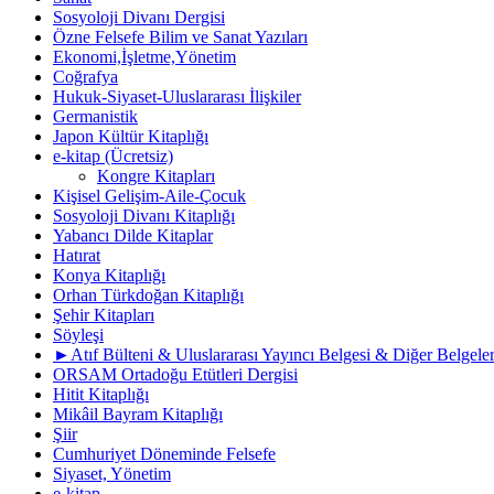
Sosyoloji Divanı Dergisi
Özne Felsefe Bilim ve Sanat Yazıları
Ekonomi,İşletme,Yönetim
Coğrafya
Hukuk-Siyaset-Uluslararası İlişkiler
Germanistik
Japon Kültür Kitaplığı
e-kitap (Ücretsiz)
Kongre Kitapları
Kişisel Gelişim-Aile-Çocuk
Sosyoloji Divanı Kitaplığı
Yabancı Dilde Kitaplar
Hatırat
Konya Kitaplığı
Orhan Türkdoğan Kitaplığı
Şehir Kitapları
Söyleşi
►Atıf Bülteni & Uluslararası Yayıncı Belgesi & Diğer Belgele
ORSAM Ortadoğu Etütleri Dergisi
Hitit Kitaplığı
Mikâil Bayram Kitaplığı
Şiir
Cumhuriyet Döneminde Felsefe
Siyaset, Yönetim
e-kitap