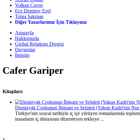
Volkan Çavuş
Ece Demiray Erol
Tolga Sakman
Diğer Yazarlarımız İçin Tıklayınız
Anasayfa
Hakkımızda
Global Relations Dergisi
Duyurular
İletişim
Cafer Gariper
Kitapları:
Dionizyak Coşkunun İhtişam ve Sefaleti (Yakup Kadri'nin Nur
Türkiye'nin sosyal tarihiyle iç içe yürüyen romanlarında toplum
insanların iç dünyasını düzenleyen tekkeye ...