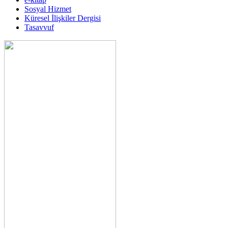
Sosyal Hizmet
Küresel İlişkiler Dergisi
Tasavvuf