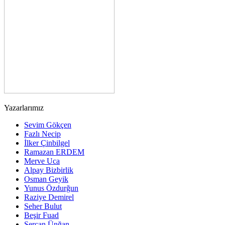
Yazarlarımız
Sevim Gökçen
Fazlı Necip
İlker Çinbilgel
Ramazan ERDEM
Merve Uca
Alpay Bizbirlik
Osman Geyik
Yunus Özdurğun
Raziye Demirel
Seher Bulut
Beşir Fuad
Sercan Ünğan