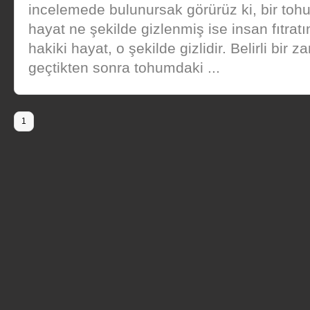
incelemede bulunursak görürüz ki, bir to
hayat ne şekilde gizlenmiş ise insan fıtrat
hakiki hayat, o şekilde gizlidir. Belirli bir 
geçtikten sonra tohumdaki ...
1