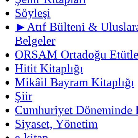
Söyleşi
►Atıf Bülteni & Uluslara
Belgeler
ORSAM Ortadoğu Etütler
Hitit Kitaplığı
Mikâil Bayram Kitaplığı
Şiir
Cumhuriyet Döneminde F
Siyaset, Yönetim
e-kitap