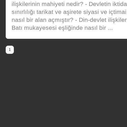
ilişkilerinin mahiyeti nedir? - Devletin iktida
sınırlılığı tarikat ve aşirete siyasi ve içtima
nasıl bir alan açmıştır? - Din-devlet ilişkile
Batı mukayesesi eşliğinde nasıl bir ...
1