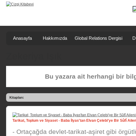
Anasayfa
Hakkımızda
Global Relations Dergisi
D
Zekeriya Işık
Bu yazara ait herhangi bir bi
Kitapları:
Tarikat, Toplum ve Siyaset - Baba İlyas'tan Elvan Çelebi'ye Bir Sûfî Ailen
- Ortaçağda devlet-tarikat-aşiret gibi örgütl