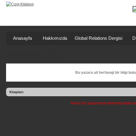
Anasayfa
Hakkımızda
Global Relations Dergisi
D
Muhammed Sarı
Bu yazara ait herhangi bir bilgi bul
Kitapları:
Henüz bu yazarımızın eklenmiş kitabı 