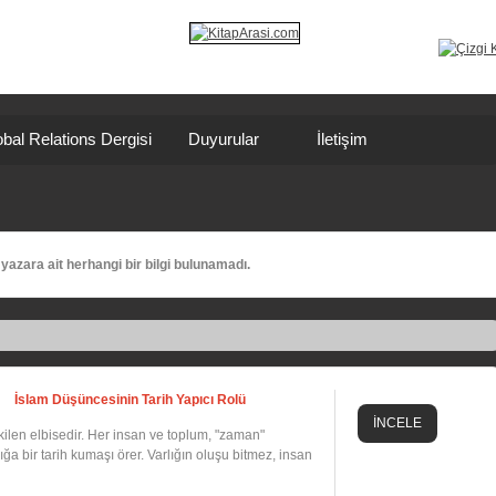
bal Relations Dergisi
Duyurular
İletişim
yazara ait herhangi bir bilgi bulunamadı.
İslam Düşüncesinin Tarih Yapıcı Rolü
İNCELE
 dikilen elbisedir. Her insan ve toplum, "zaman"
ığa bir tarih kumaşı örer. Varlığın oluşu bitmez, insan