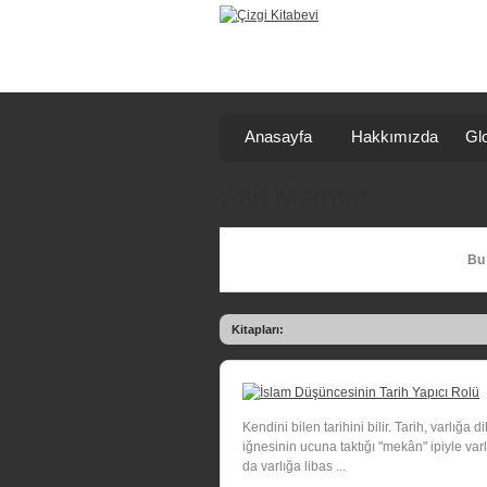
Anasayfa
Hakkımızda
Glo
Sait Mermer
Bu 
Kitapları:
Kendini bilen tarihini bilir. Tarih, varlığa
iğnesinin ucuna taktığı "mekân" ipiyle varl
da varlığa libas ...