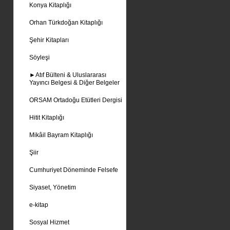
Konya Kitaplığı
Orhan Türkdoğan Kitaplığı
Şehir Kitapları
Söyleşi
►Atıf Bülteni & Uluslararası
Yayıncı Belgesi & Diğer Belgeler
ORSAM Ortadoğu Etütleri Dergisi
Hitit Kitaplığı
Mikâil Bayram Kitaplığı
Şiir
Cumhuriyet Döneminde Felsefe
Siyaset, Yönetim
e-kitap
Sosyal Hizmet