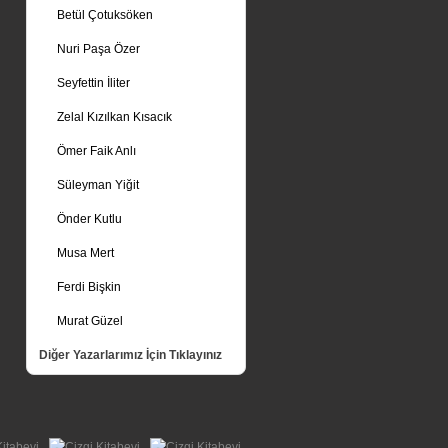
Betül Çotuksöken
Nuri Paşa Özer
Seyfettin İliter
Zelal Kızılkan Kısacık
Ömer Faik Anlı
Süleyman Yiğit
Önder Kutlu
Musa Mert
Ferdi Bişkin
Murat Güzel
Diğer Yazarlarımız İçin Tıklayınız