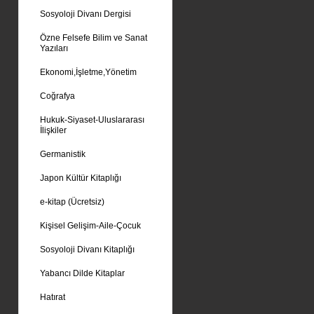
Sosyoloji Divanı Dergisi
Özne Felsefe Bilim ve Sanat
Yazıları
Ekonomi,İşletme,Yönetim
Coğrafya
Hukuk-Siyaset-Uluslararası
İlişkiler
Germanistik
Japon Kültür Kitaplığı
e-kitap (Ücretsiz)
Kişisel Gelişim-Aile-Çocuk
Sosyoloji Divanı Kitaplığı
Yabancı Dilde Kitaplar
Hatırat