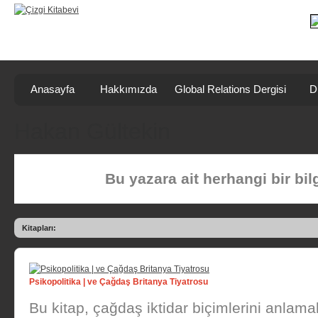
Anasayfa
Hakkımızda
Global Relations Dergisi
D
Hakan Gültekin
Bu yazara ait herhangi bir bi
Kitapları:
Psikopolitika | ve Çağdaş Britanya Tiyatrosu
Bu kitap, çağdaş iktidar biçimlerini anlama