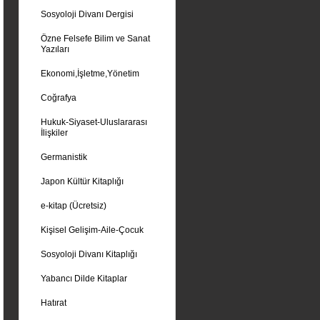
Sosyoloji Divanı Dergisi
Özne Felsefe Bilim ve Sanat
Yazıları
Ekonomi,İşletme,Yönetim
Coğrafya
Hukuk-Siyaset-Uluslararası
İlişkiler
Germanistik
Japon Kültür Kitaplığı
e-kitap (Ücretsiz)
Kişisel Gelişim-Aile-Çocuk
Sosyoloji Divanı Kitaplığı
Yabancı Dilde Kitaplar
Hatırat