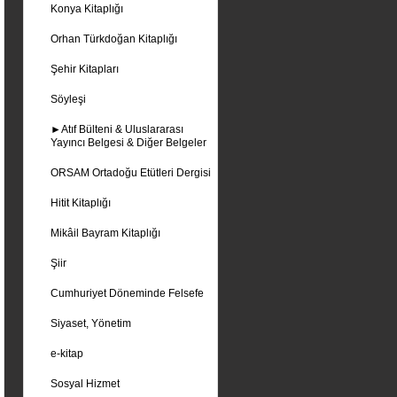
Konya Kitaplığı
Orhan Türkdoğan Kitaplığı
Şehir Kitapları
Söyleşi
►Atıf Bülteni & Uluslararası
Yayıncı Belgesi & Diğer Belgeler
ORSAM Ortadoğu Etütleri Dergisi
Hitit Kitaplığı
Mikâil Bayram Kitaplığı
Şiir
Cumhuriyet Döneminde Felsefe
Siyaset, Yönetim
e-kitap
Sosyal Hizmet