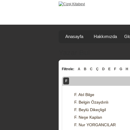
Anasayfa
Hakkımızda
Glo
Yazar Bul
Filtrele:
A
B
C
Ç
D
E
F
G
H
F
F. Atıl Bilge
F. Belgin Özaydınlı
F. Beylü Dikeçligil
F. Neşe Kaplan
F. Nur YORGANCILAR