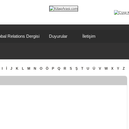
bal Relations Dergisi
Duyurular
İletişim
I
İ
J
K
L
M
N
O
Ö
P
Q
R
S
Ş
T
U
Ü
V
W
X
Y
Z