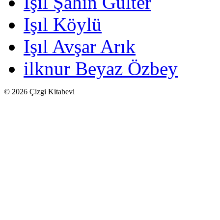
Işıl Şahin Gülter
Işıl Köylü
Işıl Avşar Arık
ilknur Beyaz Özbey
© 2026 Çizgi Kitabevi