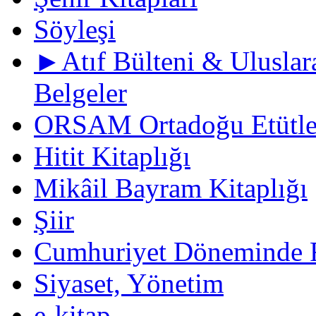
Söyleşi
►Atıf Bülteni & Uluslara
Belgeler
ORSAM Ortadoğu Etütler
Hitit Kitaplığı
Mikâil Bayram Kitaplığı
Şiir
Cumhuriyet Döneminde F
Siyaset, Yönetim
e-kitap