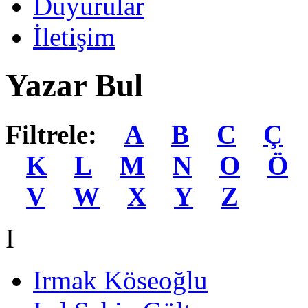
Duyurular
İletişim
Yazar Bul
Filtrele:
A
B
C
Ç
K
L
M
N
O
Ö
V
W
X
Y
Z
I
Irmak Köseoğlu